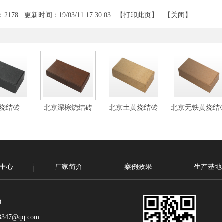
：
2178
更新时间：19/03/11 17:30:03 【
打印此页
】 【
关闭
】
品
烧结砖
北京深棕烧结砖
北京土黄烧结砖
北京无铁黄烧结
中心
厂家简介
案例效果
生产基地
0
347@qq.com