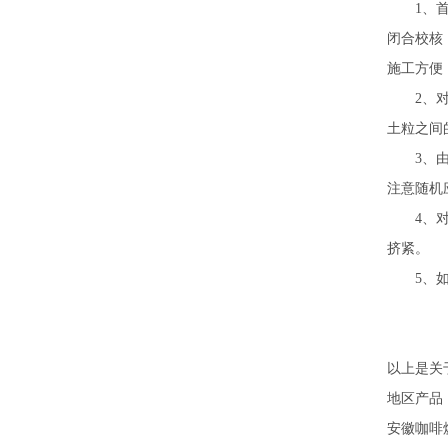
1、首先
闭合校核
施工方便
2、对于
土粒之间
3、由于
注意随机
4、对于
挤紧。
5、如果
以上是关
地区产品
安徽咖啡