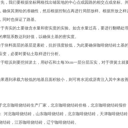
，我们要根据坐标网格找出铺装地的中心点或园路的相交点或坐标。并
，确保其测绘的准确性，然后根据控制点再进行局部放样。根据所放之样
，同时也保证了路基。
夯实的土要做含水量和密实度的实验。如含水量过高，要进行翻晒处理
的摩阻系数达到好值，以确保土基的密实度。
块料面层的基层是素砼，抗折强度较低，为此要确保咖啡烧结砖土基的密
应变，必要时要钻土取样进行分析。
暗浜则要挖掉淤土，用砂石和土每30cm一层分层压实，对于弹簧土就
遇到承载力较低的地基且面积较小，则可将水泥或沥青注入其中来改善
于北京咖啡烧结砖生产厂家，北京咖啡烧结砖价格，北京咖啡烧结砖报价
：
河北咖啡烧结砖
，
山东咖啡烧结砖
，
北京咖啡烧结砖
，
天津咖啡烧结砖
烧结砖
，
江苏咖啡烧结砖
，
辽宁咖啡烧结砖
。