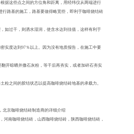
根据这些点之间的方位角和距离，用经纬仪从两端进行
进行路基的施工，路基要做得略宽些，即利于咖啡烧结砖
，如过干，则洒水湿润，使含水达到佳值，这样有利于
实度达到97％以上。因为没有地质报告，在施工中要
要翻开晾晒并撒石灰粉，等干后再夯实，或者加碎石夯实
土粒之间的胶结状态以提高咖啡烧结砖地基的承载力。
，北京咖啡烧结砖制造商的详细介绍
，
河南咖啡烧结砖
，
山西咖啡烧结砖
，
陕西咖啡烧结砖
，