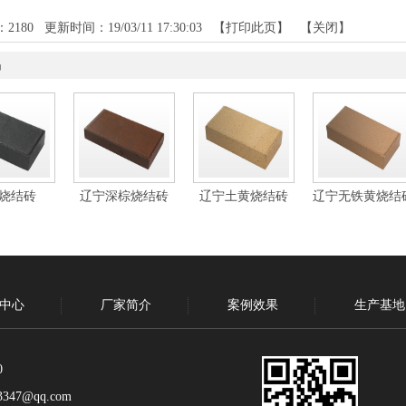
：
2180
更新时间：19/03/11 17:30:03 【
打印此页
】 【
关闭
】
品
烧结砖
辽宁深棕烧结砖
辽宁土黄烧结砖
辽宁无铁黄烧结
中心
厂家简介
案例效果
生产基地
0
347@qq.com