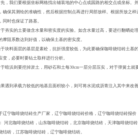
，我们要根据坐标网格找出铺装地的中心点或园路的相交点或坐标。并
，确保其测绘的准确性，然后根据控制点再进行局部放样。根据所放之样
，同时也保证了路基。
夯实的土要做含水量和密实度的实验。如含水量过高，要进行翻晒处理
的摩阻系数达到好值，以确保土基的密实度。
块料面层的基层是素砼，抗折强度较低，为此要确保咖啡烧结砖土基的密
应变，必要时要钻土取样进行分析。
暗浜则要挖掉淤土，用砂石和土每30cm一层分层压实，对于弹簧土就
遇到承载力较低的地基且面积较小，则可将水泥或沥青注入其中来改善
于辽宁咖啡烧结砖生产厂家，辽宁咖啡烧结砖价格，辽宁咖啡烧结砖报价
：
河北咖啡烧结砖
，
山东咖啡烧结砖
，
北京咖啡烧结砖
，
天津咖啡烧结砖
烧结砖
，
江苏咖啡烧结砖
，
辽宁咖啡烧结砖
。