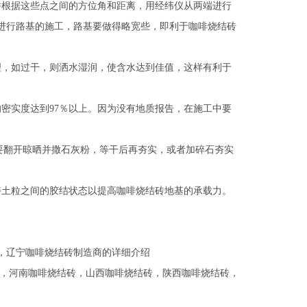
根据这些点之间的方位角和距离，用经纬仪从两端进行
进行路基的施工，路基要做得略宽些，即利于咖啡烧结砖
，如过干，则洒水湿润，使含水达到佳值，这样有利于
实度达到97％以上。因为没有地质报告，在施工中要
要翻开晾晒并撒石灰粉，等干后再夯实，或者加碎石夯实
土粒之间的胶结状态以提高咖啡烧结砖地基的承载力。
，辽宁咖啡烧结砖制造商的详细介绍
，
河南咖啡烧结砖
，
山西咖啡烧结砖
，
陕西咖啡烧结砖
，