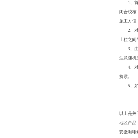
1、首先
闭合校核
施工方便
2、对于
土粒之间
3、由于
注意随机
4、对于
挤紧。
5、如果
以上是关
地区产品
安徽咖啡