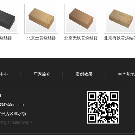
烧结砖
北京土黄烧结砖
北京无铁黄烧结砖
北京有铁黄烧结
中心
厂家简介
案例效果
生产基地
0
347@qq.com
市张店区沣水镇
P备17040624号-2