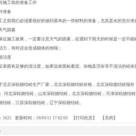
砖施工前的准备工作
料准备
前我们必须要很好的做到基本的一些材料的准备，尤其是水的充分准备
气因素
施工效果，一定要注意天气的因素，在遇到下雨天的时候是一定不能砌
结力，有时还会造成砌体的倒塌；
洁度
面有足够的清洁度，如果说表面粘着泥、杂物及浮灰等不清洁的砖块要
于北京深棕烧结砖生产厂家，北京深棕烧结砖价格，北京深棕烧结砖报价
：
河北深棕烧结砖
，
山东深棕烧结砖
，
北京深棕烧结砖
，
天津深棕烧结砖
烧结砖
，
江苏深棕烧结砖
，
辽宁深棕烧结砖
。
：
1621
更新时间：19/03/11 17:02:03 【
打印此页
】 【
关闭
】
品