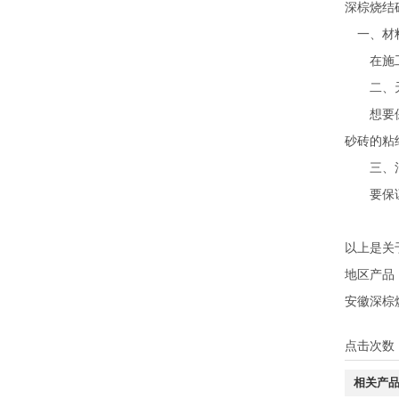
深棕烧结
一、材
在施工之
二、天
想要保证
砂砖的粘
三、清
要保证表
以上是关
地区产品
安徽深棕
点击次数
相关产