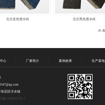
北京蓝色透水砖
北京黑色透水砖
49
中心
厂家简介
案例效果
生产基地
0
347@qq.com
市张店区沣水镇
P备17040624号-2