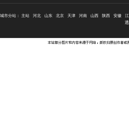
城市分站：
主站
河北
山东
北京
天津
河南
山西
陕西
安徽
江
透