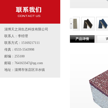
淄博天之润生态科技有限公司
联系人：李经理
产品详情
联系方式：15169217111
传真：0533-5543998
邮编：255100
邮箱：764163347@qq.com
地址：淄博市张店区沣水镇