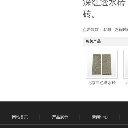
深红透水砖
砖
。
点击次数：
3738
更新时间：1
相关产品
北京白色透水砖
网站首页
产品展示
新闻中心