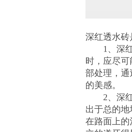
深红透水砖
1、深红
时，应尽可
部处理，通
的美感。
2、深红
出于总的地
在路面上的