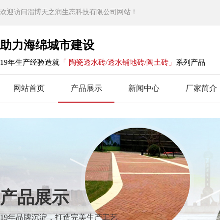
欢迎访问淄博天之润生态科技有限公司网站！
助力海绵城市建设
19年生产经验造就
「 陶瓷透水砖/透水铺地砖/陶土砖」
系列产品
网站首页
产品展示
新闻中心
厂家简介
产品展示
19年品牌沉淀，打造完美生产工艺