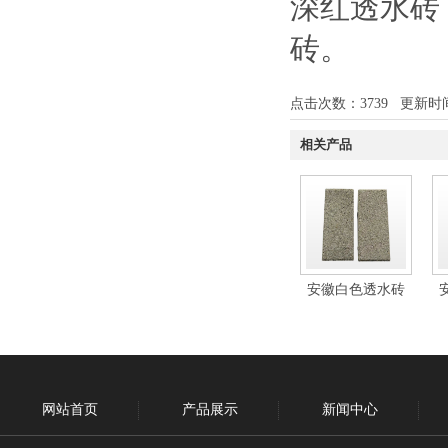
深红透水砖
砖
。
点击次数：
3739
更新时间：1
相关产品
安徽白色透水砖
网站首页
产品展示
新闻中心