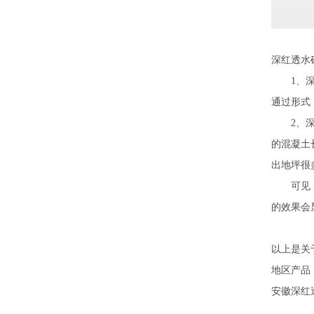
深红透水
1、深红
通过形式
2、深红
的混凝土
出地坪很
可见，深
的效果会
以上是关
地区产品
安徽深红