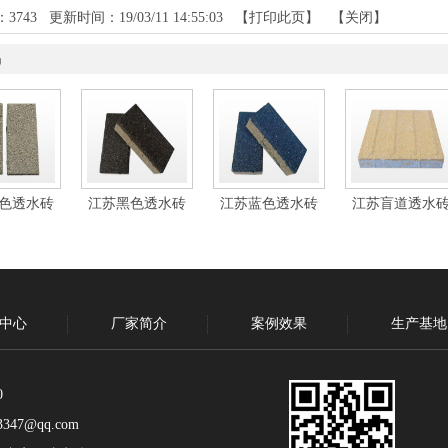
：
3743
更新时间：19/03/11 14:55:03 【
打印此页
】 【
关闭
】
品
色透水砖
江苏黑色透水砖
江苏蓝色透水砖
江苏盲道透水
中心
厂家简介
案例效果
生产基地
0
347@qq.com