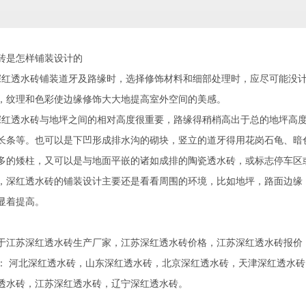
砖是怎样铺装设计的
透水砖铺装道牙及路缘时，选择修饰材料和细部处理时，应尽可能没计
，纹理和色彩使边缘修饰大大地提高室外空间的美感。
透水砖与地坪之间的相对高度很重要，路缘得稍梢高出于总的地坪高度
长条等。也可以是下凹形成排水沟的砌块，竖立的道牙得用花岗石龟、暗
多的矮柱，又可以是与地面平嵌的诸如成排的陶瓷透水砖，或标志停车区
红透水砖的铺装设计主要还是看看周围的环境，比如地坪，路面边缘，
显着提高。
于江苏深红透水砖生产厂家，江苏深红透水砖价格，江苏深红透水砖报价
：
河北深红透水砖
，
山东深红透水砖
，
北京深红透水砖
，
天津深红透水砖
透水砖
，
江苏深红透水砖
，
辽宁深红透水砖
。