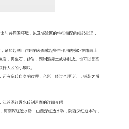
出与共周围环境，以及邻近区的特征相配的细部处理，
，诸如起制止作用的表面或起警告作用的横卧在路面上
色岩，再生石，砂岩，预制混凝土或砖制成。也可以是高
或行人区的小砌块。
还有瓷砖自身的纹理，色彩，经过合理设计，铺装之后
，江苏深红透水砖制造商的详细介绍
，
河南深红透水砖
，
山西深红透水砖
，
陕西深红透水砖
，