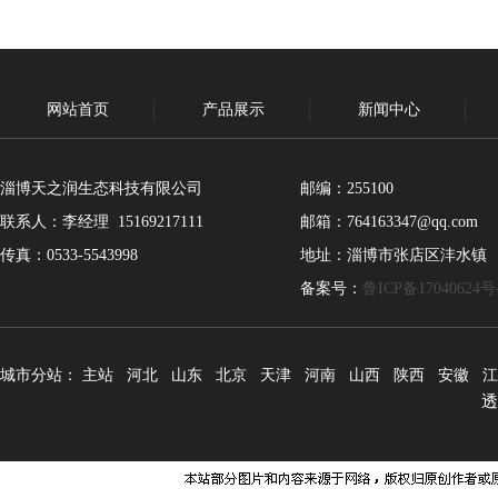
网站首页
产品展示
新闻中心
淄博天之润生态科技有限公司
邮编：255100
联系人：李经理 15169217111
邮箱：764163347@qq.com
传真：0533-5543998
地址：淄博市张店区沣水镇
备案号：
鲁ICP备17040624号
城市分站：
主站
河北
山东
北京
天津
河南
山西
陕西
安徽
江
透