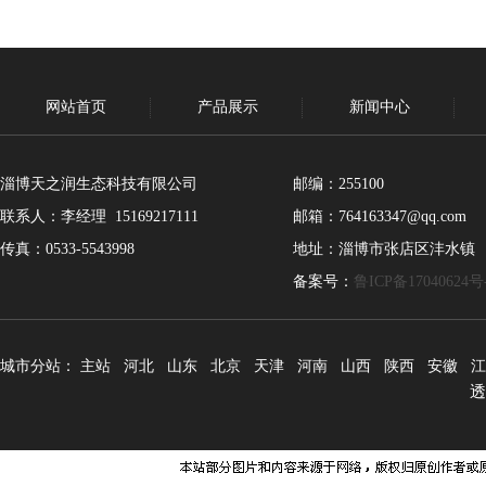
网站首页
产品展示
新闻中心
淄博天之润生态科技有限公司
邮编：255100
联系人：李经理 15169217111
邮箱：764163347@qq.com
传真：0533-5543998
地址：淄博市张店区沣水镇
备案号：
鲁ICP备17040624号
城市分站：
主站
河北
山东
北京
天津
河南
山西
陕西
安徽
江
透