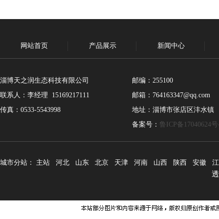
网站首页
产品展示
新闻中心
淄博天之润生态科技有限公司
邮编：255100
联系人：李经理 15169217111
邮箱：764163347@qq.com
传真：0533-5543998
地址：淄博市张店区沣水镇
备案号：
鲁ICP备17040624号
城市分站：
主站
河北
山东
北京
天津
河南
山西
陕西
安徽
江
透