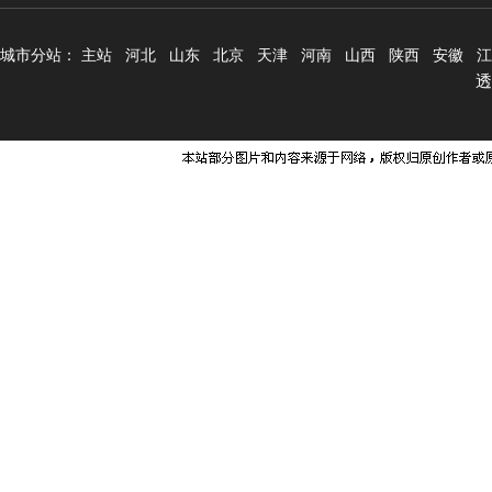
城市分站：
主站
河北
山东
北京
天津
河南
山西
陕西
安徽
江
透