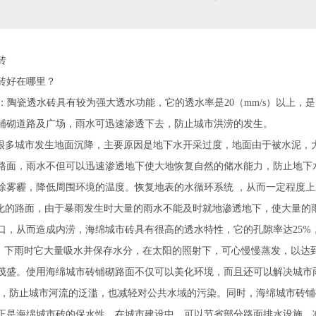
砖
砖好在哪里？
性 ：陶瓷透水砖具有较为强大透水功能，它的透水率是20（mm/s）以上，
铺砌道路及广场，雨水可迅速渗透下去，防止城市洪涝的发生。
多城市发生地面沉降，主要原因是地下水开采过度，地面由于被水泥，
路面，雨水不但可以迅速渗透地下使大地恢复自然的储水能力，防止地下
除雾霾，降低周围环境的温度。恢复地表的水循环系统 ，从而一定程度上
的路面，由于暴雨发生时大量的雨水不能及时就地渗透地下，使大量的
口，从而造成内涝，海绵城市砖具有很高的透水特性，它的孔隙率达25%
性：下雨时它大量吸水并保存水分，在太阳的照射下，可心慢慢蒸发，以达
茂盛。使用海绵城市砖铺砌路面不仅可以美化环境，而且还可以解决城市
 ，防止城市河流的泛滥，也减轻对公共水域的污染。同时，海绵城市砖
正是海绵城市砖的保水性，在城市建设中，可以节省部分路面排水设施，