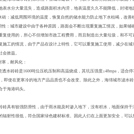
地表水分大量流失，造成路面积水内涝，地表温度久久不能降低，封堵地
砖：减低周围环境的温度，恢复自然的储水能力防止地下水枯竭，改善
使用性：城市建设中由于各种原因，路面会不断出现重复施工情况，如果铺
重复使用的，所心不但增加市政工程费用，而且制造出大量垃圾，和不可
复施工的情况，由于产品在设计上特性，它可以重复施工使用，减少在城
社会效益。
，耐寒，耐风化：
透水砖砖是1600吨位压机压制和高温烧成，其坑压强度≥48mpa，适
0℃，即使在更寒冷的地方产品品质也不会改变。除此之外，海绵城市滤水
合于海港码头。
：
砖砖具有较强防滑性，由于雨水能及时渗入地下，没有积水，地面保持干洁
的辐射性很低，符合国家绿色建材标准。因此人们在上面更加安全，可以