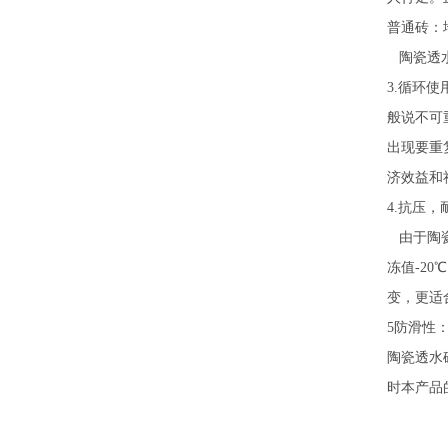
普通砖：
陶瓷透水
3.循环
般说不可
出现要重
济效益和
4.抗压
由于陶瓷
冻值-2
变，更适
5防滑性
陶瓷透水
时本产品