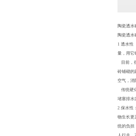
陶瓷透水
陶瓷透水
1 透水
量，用它
目前，很
砖铺砌的
空气，消
传统硬化
堵塞排水
2.保水
物生长更
统的负担
人行走。