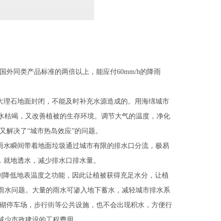
是国外同类产品标准的两倍以上，能应付60mm/h的降雨
大理石地面封闭，不能及时补充水源造成的。用海绵城市
水枯竭，又改善植被的生存环境。调节大气的温度，净化
又解决了“城市热岛效应”的问题。
雨水瞬间带着地面垃圾通过城市有限的排水口分流，极易
，就地透水，减少排水口排水量。
到降低地表温度之功能，因此让植被获得充足水分，让植
雨水问题。大量的雨水可渗入地下蓄水，减轻城市排水系
铺砌停车场，步行街等公共设施，也不会出现积水，方便行
减少市政建设的工程费用。