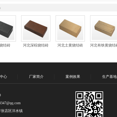
品
烧结砖
河北深棕烧结砖
河北土黄烧结砖
河北有铁黄烧结
中心
厂家简介
案例效果
生产基地
0
347@qq.com
市张店区沣水镇