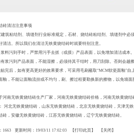
结砖清洁注意事项
建筑粘结剂、填缝剂行业标准规定，石材、烧结砖粘结剂、填缝剂中必须
好清洁。所以我们在清洁无铁黄烧结砖时就要特别注意。
料污到手时，严禁用污手去抓（或摸）产品表面，以免增加清洁成本
浆污到产品表面，不能湿擦，必须待其干结时，用刀刮除。否则会越
完后，如有更高更好的效果要求，可采用毛刷蘸取“MCM软瓷面釉”自
面釉，不能让面釉流挂或不均匀，刷、擦过程要勤换新的擦物，以免墙面
于河南无铁黄烧结砖生产厂家，河南无铁黄烧结砖价格，河南无铁黄烧结
：
河北无铁黄烧结砖
，
山东无铁黄烧结砖
，
北京无铁黄烧结砖
，
天津无铁
结砖
，
安徽无铁黄烧结砖
，
江苏无铁黄烧结砖
，
辽宁无铁黄烧结砖
。
：
1663
更新时间：19/03/11 17:02:03 【
打印此页
】 【
关闭
】