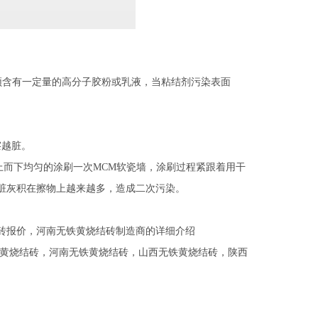
含有一定量的高分子胶粉或乳液，当粘结剂污染表面
。
擦越脏。
上而下均匀的涂刷一次MCM软瓷墙，涂刷过程紧跟着用干
脏灰积在擦物上越来越多，造成二次污染。
砖报价，河南无铁黄烧结砖制造商的详细介绍
黄烧结砖
，
河南无铁黄烧结砖
，
山西无铁黄烧结砖
，
陕西