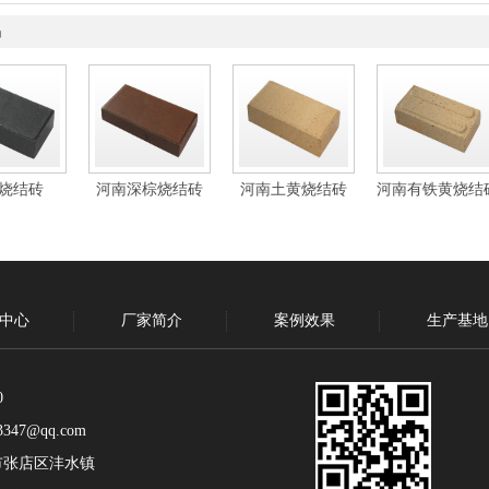
品
烧结砖
河南深棕烧结砖
河南土黄烧结砖
河南有铁黄烧结
中心
厂家简介
案例效果
生产基地
0
347@qq.com
市张店区沣水镇