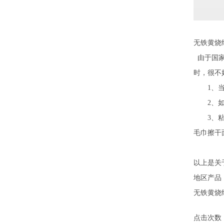
无铁黄烧
由于国家
时，很不
1、当浆
2、如有
3、粘贴
毛巾擦干
以上是关
地区产品
无铁黄烧
点击次数