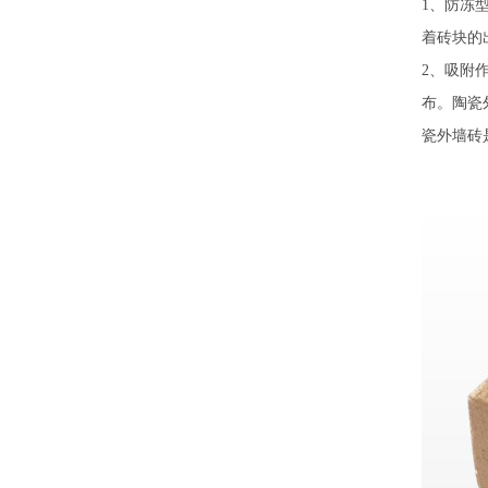
1、防冻
着砖块的
2、吸附
布。陶瓷
瓷外墙砖