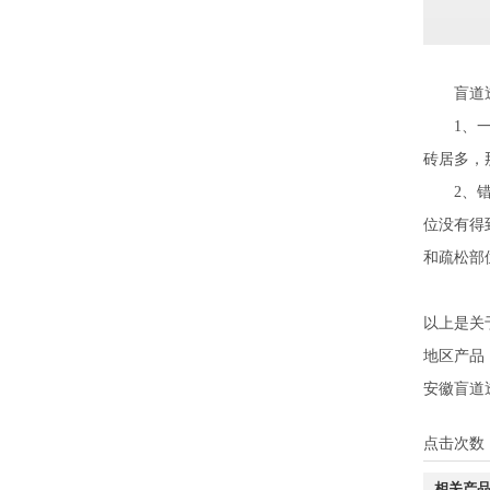
盲道透
1、一方
砖居多，
2、错误
位没有得
和疏松部
以上是关
地区产品
安徽盲道
点击次数
相关产