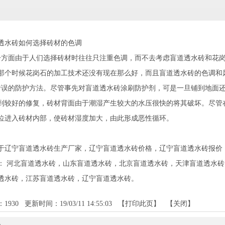
水砖如何选择砖材的色调
面由于人们选择砖材时往往只注重色调，而不去考虑盲道透水砖和花岗
那个时候花岗石的加工技术还没有现在那么好，而且盲道透水砖的色调和
的防护方法。尽管事先对盲道透水砖涂刷防护剂，可是一旦铺到地面还
到较好的修复，砖材背面由于潮湿产生较大的水压很快的将其破坏。尽管
位进入砖材内部，使砖材湿度加大，由此形成恶性循环。
于辽宁盲道透水砖生产厂家，辽宁盲道透水砖价格，辽宁盲道透水砖报价
：
河北盲道透水砖
，
山东盲道透水砖
，
北京盲道透水砖
，
天津盲道透水砖
透水砖
，
江苏盲道透水砖
，
辽宁盲道透水砖
。
：
1930
更新时间：19/03/11 14:55:03 【
打印此页
】 【
关闭
】
品