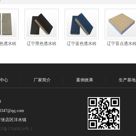
色透水砖
辽宁黑色透水砖
辽宁蓝色透水砖
辽宁盲点透水
中心
厂家简介
案例效果
生产基地
0
347@qq.com
市张店区沣水镇
P备17040624号-2