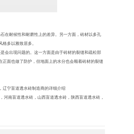
石在耐候性和耐磨性上的差异。另一方面，砖材以多孔
风格多以雅致居多。
是会出现问题的。这一方面是由于砖材的裂缝和疏松部
在正面也做了防护，但地面上的水分也会顺着砖材的裂缝
，辽宁盲道透水砖制造商的详细介绍
，
河南盲道透水砖
，
山西盲道透水砖
，
陕西盲道透水砖
，