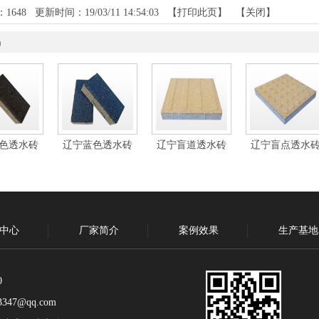
：
1648
更新时间：19/03/11 14:54:03 【
打印此页
】 【
关闭
】
品
色透水砖
辽宁蓝色透水砖
辽宁盲道透水砖
辽宁盲点透水
中心
厂家简介
案例效果
生产基地
0
347@qq.com