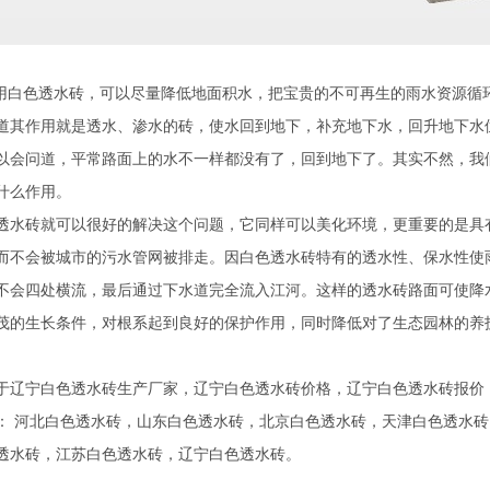
白色透水砖，可以尽量降低地面积水，把宝贵的不可再生的雨水资源循
道其作用就是透水、渗水的砖，使水回到地下，补充地下水，回升地下水
以会问道，平常路面上的水不一样都没有了，回到地下了。其实不然，我
什么作用。
砖就可以很好的解决这个问题，它同样可以美化环境，更重要的是具有
而不会被城市的污水管网被排走。因白色透水砖特有的透水性、保水性使
不会四处横流，最后通过下水道完全流入江河。这样的透水砖路面可使降
茂的生长条件，对根系起到良好的保护作用，同时降低对了生态园林的养
于辽宁白色透水砖生产厂家，辽宁白色透水砖价格，辽宁白色透水砖报价
：
河北白色透水砖
，
山东白色透水砖
，
北京白色透水砖
，
天津白色透水砖
透水砖
，
江苏白色透水砖
，
辽宁白色透水砖
。