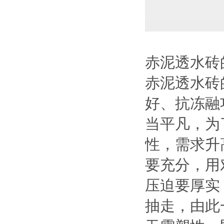
赤泥透水砖
赤泥透水砖
好、抗冻融
当平凡，为
性，需求升
要充分，用
压迫要厚实
抽走，由此