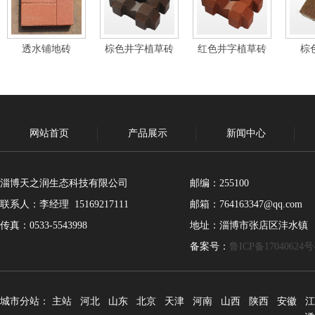
透水铺地砖
棕色井字植草砖
红色井字植草砖
棕
网站首页
产品展示
新闻中心
淄博天之润生态科技有限公司
邮编：255100
联系人：李经理 15169217111
邮箱：764163347@qq.com
传真：0533-5543998
地址：淄博市张店区沣水镇
备案号：
鲁ICP备17040624号
城市分站：
主站
河北
山东
北京
天津
河南
山西
陕西
安徽
江