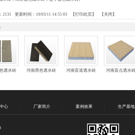
：
2131
更新时间：19/03/11 14:55:03 【
打印此页
】 【
关闭
】
品
色透水砖
河南黑色透水砖
河南盲道透水砖
河南盲点透水
中心
厂家简介
案例效果
生产基地
0