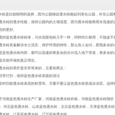
砖是比较聪明的选择，因为公园铺设透水砖能起到美化公园，补充公园
透水砖的透水性能，保持公园内的土壤湿度。因为透水砖能将雨水迅速的
活的更好。
蓝色透水砖砖体，与水泥面包砖几乎一样，同样经久耐用，不脱皮不
砖具备解决水土流失，保护环境的特性，那么有人会问，那我多余的水
是蓝色透水砖内部，都可以迅速的将多余的水分流入地下管道，将多余的
是目前环保的真正理念。
水砖的养护是非常简单的，主要有两点：
常打扫，保持蓝色透水砖表面的清洁
扫除透水砖表层的积雪等。尽量不要让蓝色透水砖形成冰冻层。这样
于河南蓝色透水砖生产厂家，河南蓝色透水砖价格，河南蓝色透水砖报价
：
河北蓝色透水砖
，
山东蓝色透水砖
，
北京蓝色透水砖
，
天津蓝色透水砖
透水砖
，
江苏蓝色透水砖
，
辽宁蓝色透水砖
。