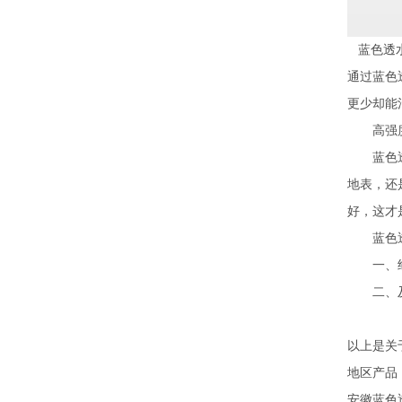
蓝色透水
通过蓝色
更少却能
高强度的
蓝色透水
地表，还
好，这才
蓝色透
一、经
二、及时
以上是关
地区产品
安徽蓝色